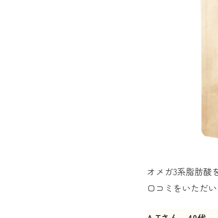
オメガ3系脂肪酸
口コミをいただい
A.Tさん 40代